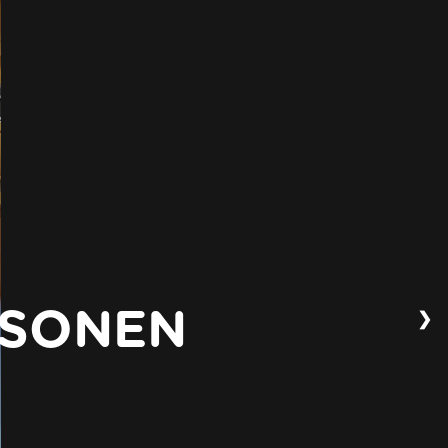
❯
ERSONEN