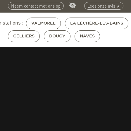
Neem contact met ons op
Lees onze avis ★
 stations :
VALMOREL
LA LÉCHÈRE-LES-BAINS
CELLIERS
DOUCY
NÂVES