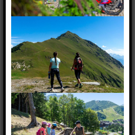
ACCUEIL VALMOREL
Été 2026
Accueil physique , mail et téléphonique
Tous les jours de 9h à 12h30 et de 15h30 à 19h à partir du
4 juillet jusqu’au 28 août 2026.
Tél
: 04 79 09 85 55
@
:
info@valmorel.com
ou utiliser le formulaire ci-