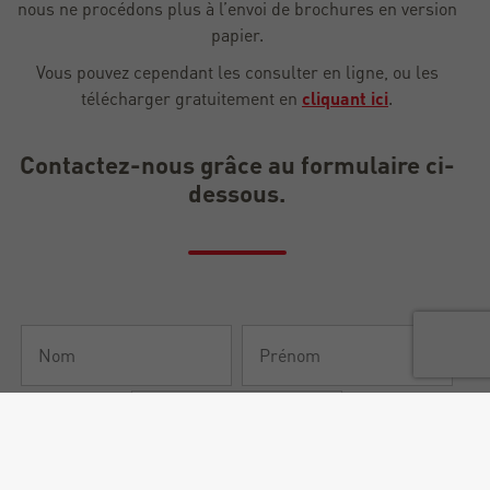
nous ne procédons plus à l’envoi de brochures en version
papier.
Vous pouvez cependant les consulter en ligne, ou les
télécharger gratuitement en
cliquant ici
.
Contactez-nous grâce au formulaire ci-
dessous.