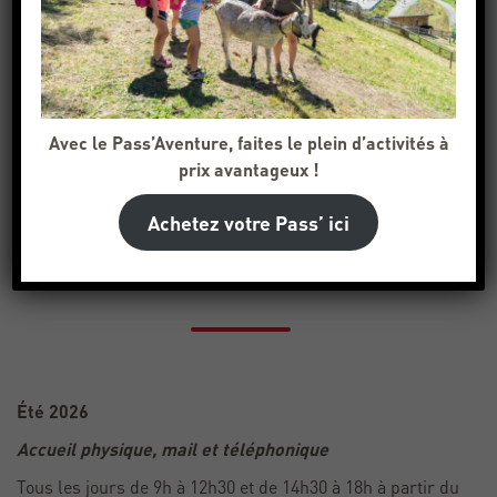
dessous.
Adresse
:
25 Bourg Morel
73260 Les Avanchers-Valmorel
Avec le Pass’Aventure, faites le plein d’activités à
prix avantageux !
Achetez votre Pass’ ici
ACCUEIL DOUCY
Été 2026
Accueil physique, mail et téléphonique
Tous les jours de 9h à 12h30 et de 14h30 à 18h à partir du