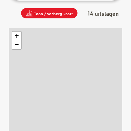
14
uitslagen
Toon / verberg kaart
+
−