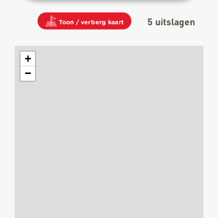
5
uitslagen
Toon / verberg kaart
+
−