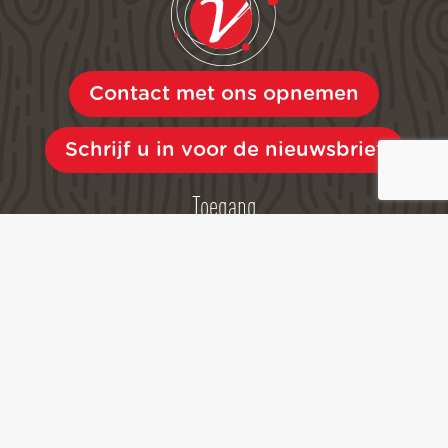
Contact met ons opnemen
Schrijf u in voor de nieuwsbrief
Toegang
Bussen
Parkeerplaatsen
Kaarten en documentatie
Kwaliteit
Persruimte