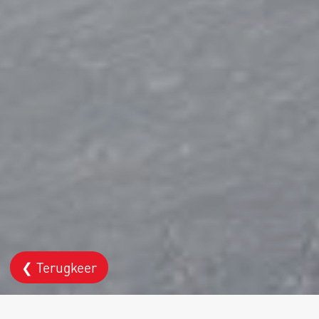
❮ Terugkeer