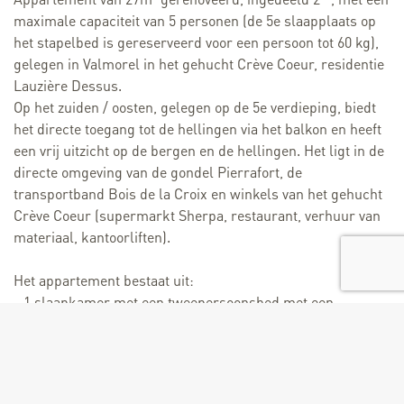
maximale capaciteit van 5 personen (de 5e slaapplaats op
het stapelbed is gereserveerd voor een persoon tot 60 kg),
gelegen in Valmorel in het gehucht Crève Coeur, residentie
Lauzière Dessus.
Op het zuiden / oosten, gelegen op de 5e verdieping, biedt
het directe toegang tot de hellingen via het balkon en heeft
een vrij uitzicht op de bergen en de hellingen. Het ligt in de
directe omgeving van de gondel Pierrafort, de
transportband Bois de la Croix en winkels van het gehucht
Crève Coeur (supermarkt Sherpa, restaurant, verhuur van
materiaal, kantoorliften).
Het appartement bestaat uit:
- 1 slaapkamer met een tweepersoonsbed met een
eenpersoonsbed
- 1 kamer van het leven inclusief / begrip: woonkamer /
verblijf met een slaapbank 2 bedden, flatscreen tv, volledig
uitgeruste keuken: 3-pits keramische kookplaat,