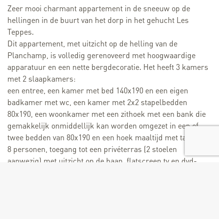
Zeer mooi charmant appartement in de sneeuw op de
hellingen in de buurt van het dorp in het gehucht Les
Teppes.
Dit appartement, met uitzicht op de helling van de
Planchamp, is volledig gerenoveerd met hoogwaardige
apparatuur en een nette bergdecoratie. Het heeft 3 kamers
met 2 slaapkamers:
een entree, een kamer met bed 140x190 en een eigen
badkamer met wc, een kamer met 2x2 stapelbedden
80x190, een woonkamer met een zithoek met een bank die
gemakkelijk onmiddellijk kan worden omgezet in een of
twee bedden van 80x190 en een hoek maaltijd met tafel voor
8 personen, toegang tot een privéterras (2 stoelen
aanwezig) met uitzicht op de baan, flatscreen tv en dvd-
speler, een badkamer en een apart toilet, een volledig
uitgeruste keuken, een aangrenzende skilocker het
appartement, een föhn, een Nespresso-apparaat.