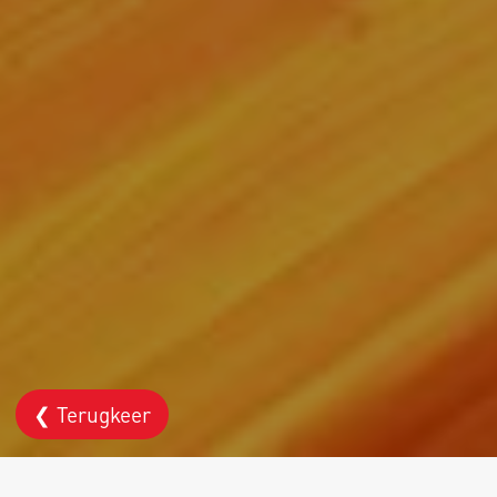
❮ Terugkeer