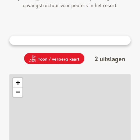
opvangstructuur voor peuters in het resort.
2
uitslagen
Toon / verberg kaart
+
−