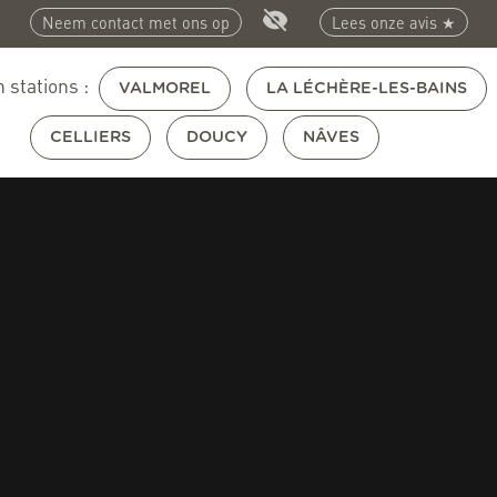
Neem contact met ons op
Lees onze avis ★
 stations :
VALMOREL
LA LÉCHÈRE-LES-BAINS
CELLIERS
DOUCY
NÂVES