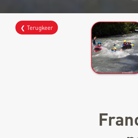
❮ Terugkeer
Fran