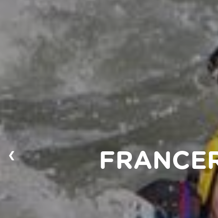
❮
FRANCER