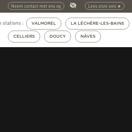
Neem contact met ons op
Lees onze avis ★
 stations :
VALMOREL
LA LÉCHÈRE-LES-BAINS
CELLIERS
DOUCY
NÂVES