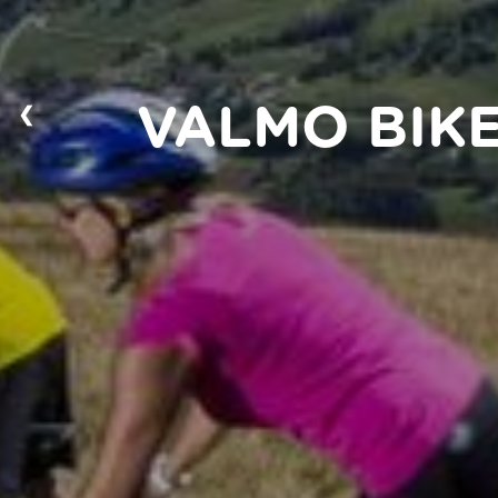
❮
VALMO BIKE