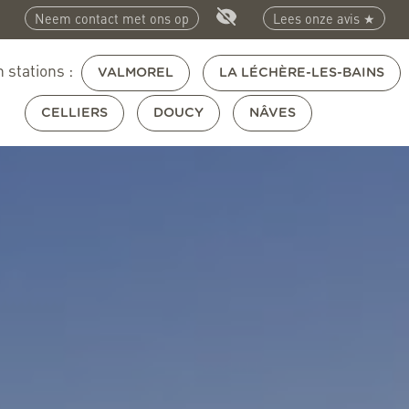
Neem contact met ons op
Lees onze avis ★
 stations :
VALMOREL
LA LÉCHÈRE-LES-BAINS
CELLIERS
DOUCY
NÂVES