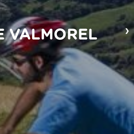
❯
DE VALMOREL