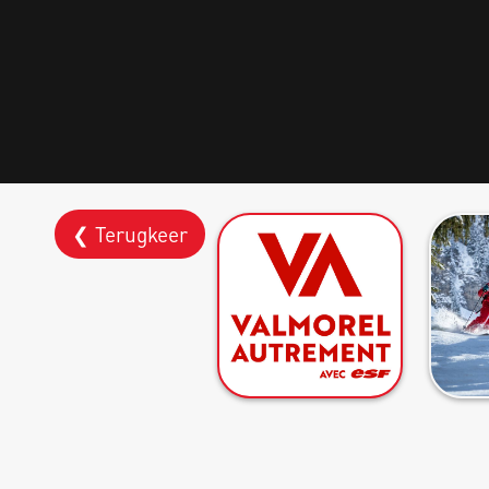
❮ Terugkeer