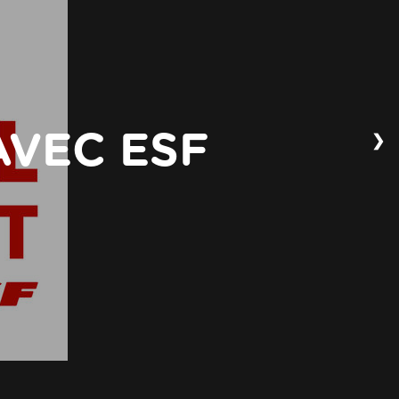
❯
VEC ESF