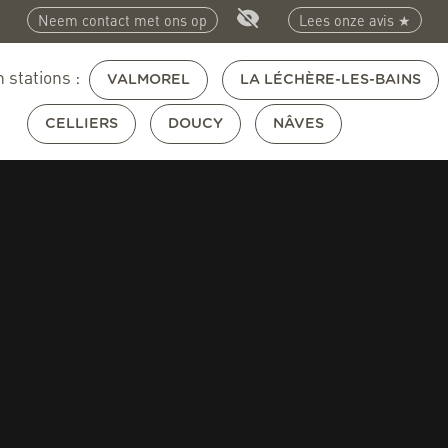
Neem contact met ons op
Lees onze avis ★
 stations :
VALMOREL
LA LÉCHÈRE-LES-BAINS
CELLIERS
DOUCY
NÂVES