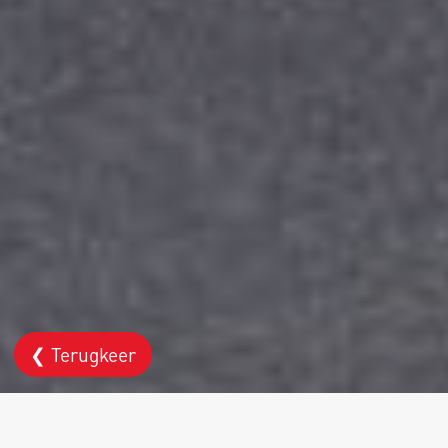
❮ Terugkeer