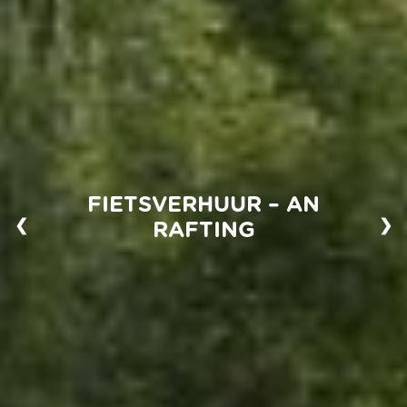
FIETSVERHUUR – AN
❮
❯
RAFTING