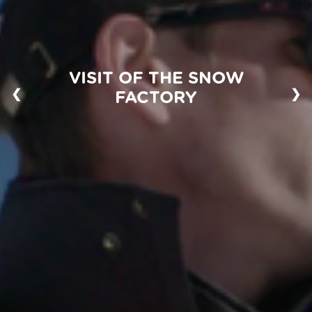
VISIT OF THE SNOW
❮
❯
FACTORY