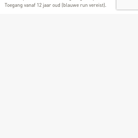
Toegang vanaf 12 jaar oud (blauwe run vereist).
Maximaal 15 personen per bezoek.
Beoordeel
Gratis.
Leeftijd
Vanaf 12 jaren
Grootte van groepen