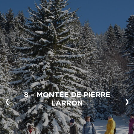
8 – MONTÉE DE PIERRE
❮
❯
LARRON