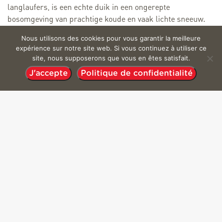
langlaufers, is een echte duik in een ongerepte
bosomgeving van prachtige koude en vaak lichte sneeuw.
Nous utilisons des cookies pour vous garantir la meilleure
Moeilijkheidsgraad: moeilijk.
expérience sur notre site web. Si vous continuez à utiliser ce
site, nous supposerons que vous en êtes satisfait.
Beoordeel
J'accepte
Politique de confidentialité
Gratis toegang.
Diensten
Huisdieren toegestaan
Documenten