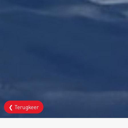
❮ Terugkeer