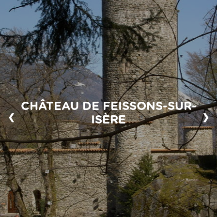
CHÂTEAU DE FEISSONS-SUR-
❮
❯
ISÈRE