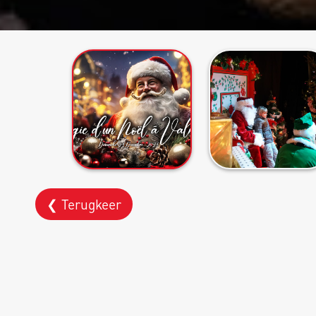
❮ Terugkeer