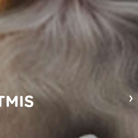
❯
TMIS