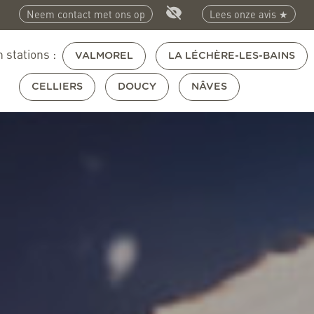
Neem contact met ons op
Lees onze avis ★
 stations :
VALMOREL
LA LÉCHÈRE-LES-BAINS
CELLIERS
DOUCY
NÂVES