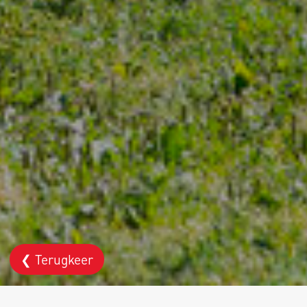
❮ Terugkeer