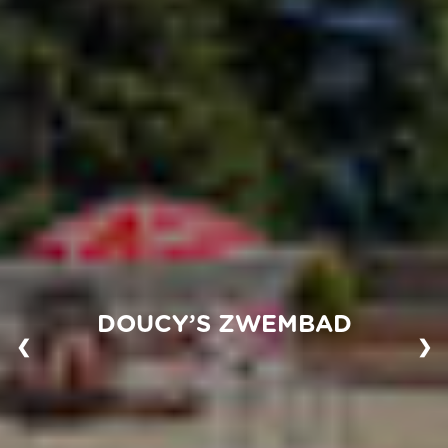
DOUCY’S ZWEMBAD
❮
❯