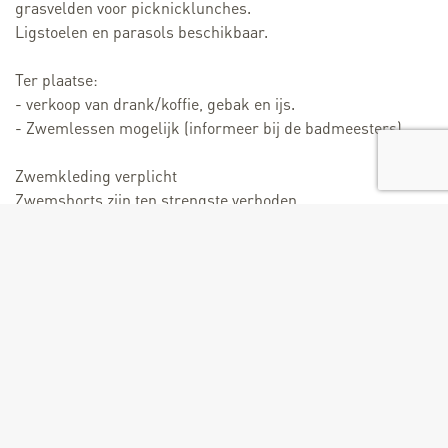
grasvelden voor picknicklunches.
Ligstoelen en parasols beschikbaar.
Ter plaatse:
- verkoop van drank/koffie, gebak en ijs.
- Zwemlessen mogelijk (informeer bij de badmeesters).
Zwemkleding verplicht
Zwemshorts zijn ten strengste verboden.
Beoordeel
Volwassene: € 8,20
Kind : € 6,20
Kaart met 10 entrees: € 63,40
Abonnement volwassene: € 29,50 (Week.)
Abonnement kind : € 21,50 (Week.).