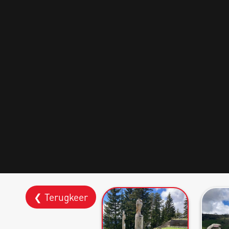
❮ Terugkeer