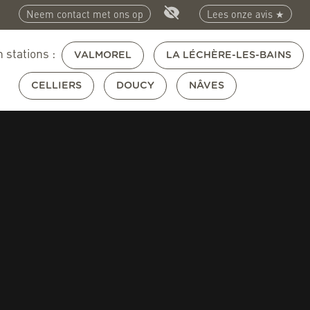
Neem contact met ons op
Lees onze avis ★
 stations :
VALMOREL
LA LÉCHÈRE-LES-BAINS
CELLIERS
DOUCY
NÂVES