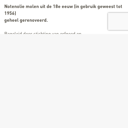
Notenolie molen uit de 18e eeuw (in gebruik geweest tot
1956)
geheel gerenoveerd.
Begeleid door stichting van erfgoed en
cultuur van Aigueblanche. Bezoek op aanvraag
Beoordeel
Gratis toegang.
Diensten
Rondleiding