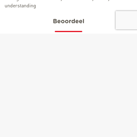
understanding
Beoordeel
Kind: € 18.
Leeftijd
van 5 jaren naar 12 jaren
Looptijd