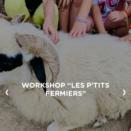
WORKSHOP “LES P’TITS
❮
❯
FERMIERS”