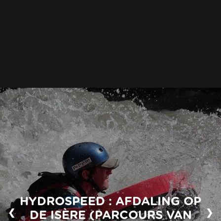
HYDROSPEED : AFDALING OP
❮
❯
DE ISÈRE (PARCOURS VAN