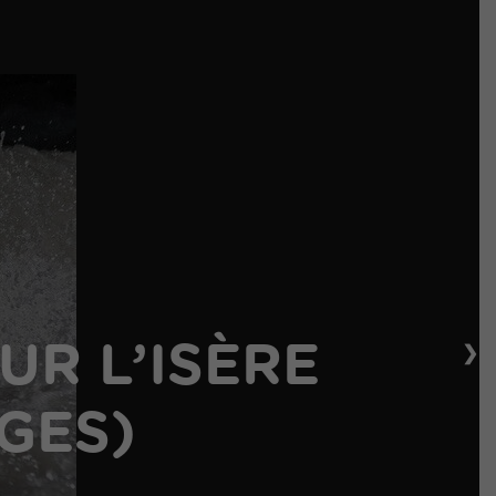
❯
UR L’ISÈRE
GES)