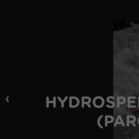
❮
HYDROSPEE
(PAR