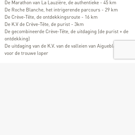
De Marathon van La Lauzière, de authentieke - 45 km
De Roche Blanche, het intrigerende parcours - 29 km
De Crève-Tête, de ontdekkingsroute - 16 km
De K.V de Crève-Tête, de purist - 3km
De gecombineerde Crève-Tête, de uitdaging (de purist + de
ontdekking)
De uitdaging van de K.V. van de valleien van Aigueblanche,
voor de trouwe loper
DOUCY STATION TRAIL op 05 JULI 2026
- CHALLENGE DES KV DES VALLÉES D'AIGUEBLANCHE -
(UITDAGING VAN DE KV VAN DE VALLEIEN VAN DE
AIGUEBLANCHE)
De Crève Tête KV is de tweede etappe van de uitdaging van
de Vallées d'Aigueblanche KV, met de Pussy KV op 24 mei
2026 en de Pelton 1000 van de EDF Trail op 11 oktober 2026.