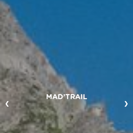
MAD’TRAIL
❮
❯