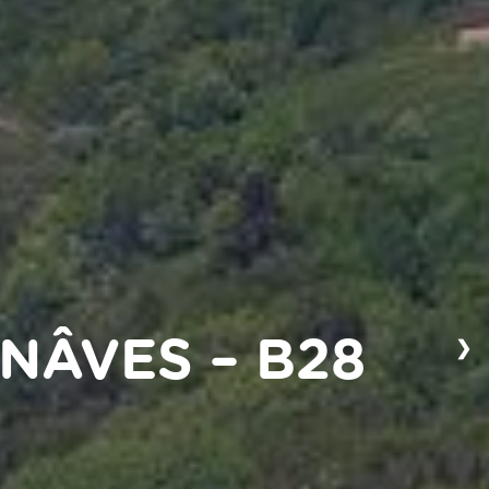
❯
NÂVES – B28