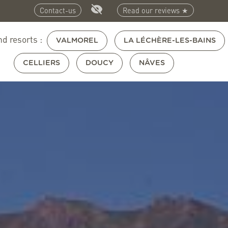
Contact-us
Read our reviews ★
nd resorts :
VALMOREL
LA LÉCHÈRE-LES-BAINS
CELLIERS
DOUCY
NÂVES