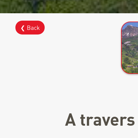
❮ Back
A travers