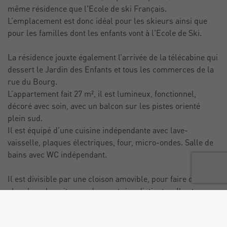
même résidence que l'Ecole de ski Français.
L’emplacement est donc idéal pour les skieurs ainsi que
pour les familles dont les enfants vont à l'Ecole de Ski.
La résidence jouxte également l’arrivée de la télécabine qui
dessert le Jardin des Enfants et tous les commerces de la
rue du Bourg.
L’appartement fait 27 m², il est lumineux, fonctionnel,
décoré avec soin, avec un balcon sur les pistes orienté
plein sud.
Il est équipé d’une cuisine indépendante avec lave-
vaisselle, plaques électriques, four, micro-ondes. Salle de
bains avec WC indépendant.
Il est divisible par une cloison amovible, pour faire deux
chambres la nuit, avec deux entrées distinctes. Il est
équipé de deux lits gigognes côté salon et deux lits
gigognes côté séjour