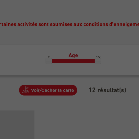
rtaines activités sont soumises aux conditions d’enneigem
Age
0
18
12
résultat(s)
Voir/Cacher la carte