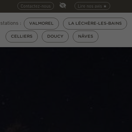
Contactez-nous
Lire nos avis ★
 stations :
VALMOREL
LA LÉCHÈRE-LES-BAINS
CELLIERS
DOUCY
NÂVES