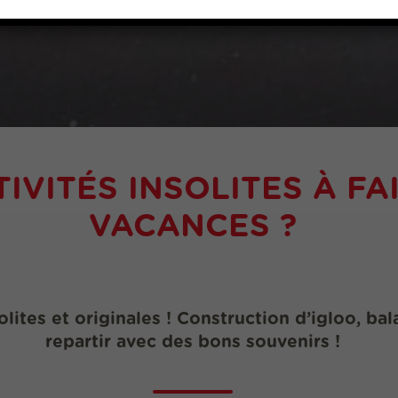
IVITÉS INSOLITES À F
VACANCES ?
olites et originales ! Construction d’igloo, b
repartir avec des bons souvenirs !