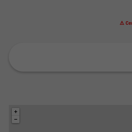
⚠️ Ce
+
−