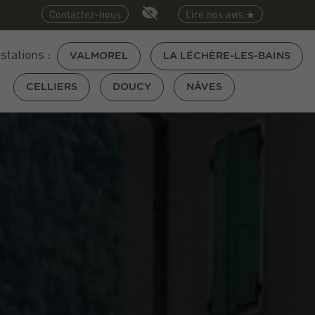
Contactez-nous
Lire nos avis ★
 stations :
VALMOREL
LA LÉCHÈRE-LES-BAINS
CELLIERS
DOUCY
NÂVES