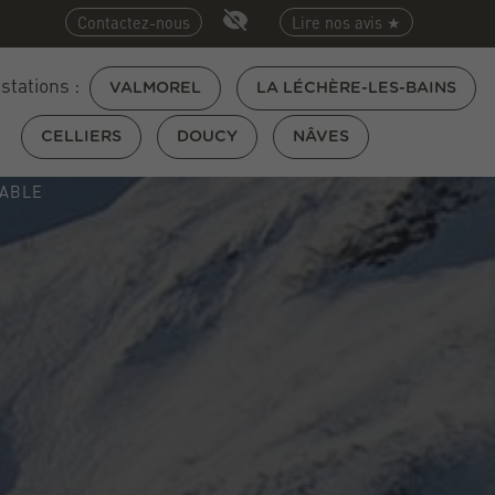
Contactez-nous
Lire nos avis ★
 stations :
VALMOREL
LA LÉCHÈRE-LES-BAINS
CELLIERS
DOUCY
NÂVES
IABLE