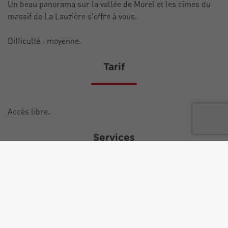
Un beau panorama sur la vallée de Morel et les cîmes du
massif de La Lauzière s'offre à vous.
Difficulté : moyenne.
Tarif
Accès libre.
Services
Animaux acceptés
Documents