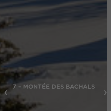
7 – MONTÉE DES BACHALS
❮
❯