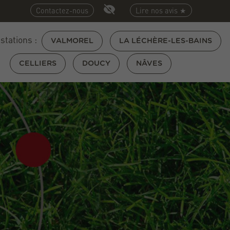
Contactez-nous
Lire nos avis ★
 stations :
VALMOREL
LA LÉCHÈRE-LES-BAINS
CELLIERS
DOUCY
NÂVES