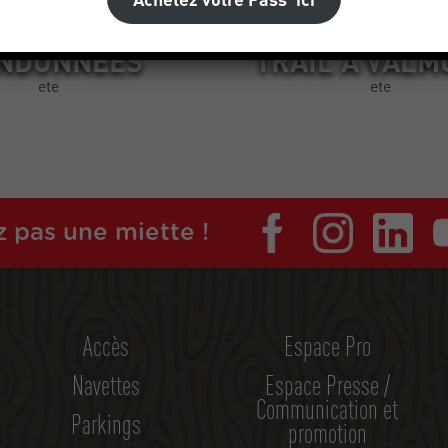
NDONNÉES
TRAIL À VALM
ete
ete
 pas une miette !
Accès
Espace Pro
Navettes
Espace Presse /
Communication et
Parkings
promotion