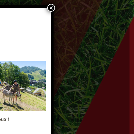
×
IL
eux !