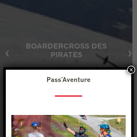
BOARDERCROSS DES
❮
❯
PIRATES
×
Pass’Aventure