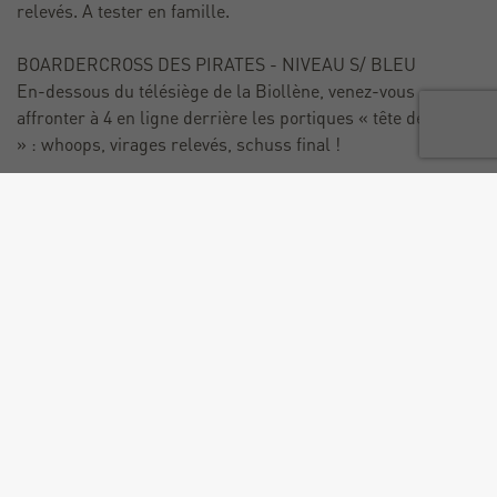
relevés. A tester en famille.
BOARDERCROSS DES PIRATES - NIVEAU S/ BLEU
En-dessous du télésiège de la Biollène, venez-vous
affronter à 4 en ligne derrière les portiques « tête de mort
» : whoops, virages relevés, schuss final !
Tarif
Accès libre. Nécessite un forfait de ski.
+
−