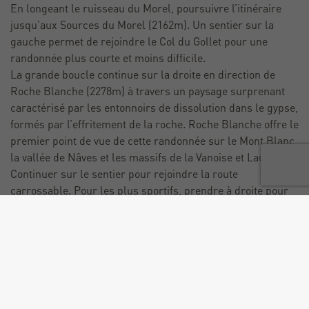
En longeant le ruisseau du Morel, poursuivre l’itinéraire
jusqu’aux Sources du Morel (2162m). Un sentier sur la
gauche permet de rejoindre le Col du Gollet pour une
randonnée plus courte et moins difficile.
La grande boucle continue sur la droite en direction de
Roche Blanche (2278m) à travers un paysage surprenant
caractérisé par les entonnoirs de dissolution dans le gypse,
formés par l’effritement de la roche. Roche Blanche offre le
premier point de vue de cette randonnée sur le Mont Blanc,
la vallée de Nâves et les massifs de la Vanoise et Lauzière.
Continuer sur le sentier pour rejoindre la route
carrossable. Pour les plus sportifs, prendre à droite pour
effectuer un aller-retour en direction de la Pointe du Mottet
(2592m), en passant par le Col du Mottet (2378m) pour
profiter du deuxième point de vue de cette randonnée, plus
spectaculaire encore car viennent s’ajouter les massifs de
Belledonne et de la Chartreuse. De retour au lieu-dit «
Sous-Riondet » (2303m) suivre la route carrossable
jusqu’au Col du Gollet (1970m) avant de rejoindre votre