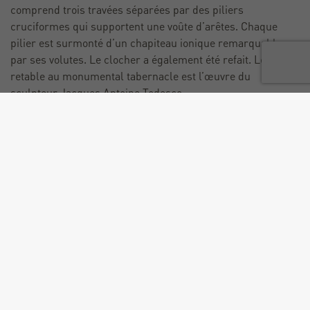
comprend trois travées séparées par des piliers
cruciformes qui supportent une voûte d’arêtes. Chaque
pilier est surmonté d’un chapiteau ionique remarquable
par ses volutes. Le clocher a également été refait. Le
retable au monumental tabernacle est l’œuvre du
sculpteur Jacques Antoine Todesco.
L’église de St-Oyen est l’une des nombreuses églises
savoyardes construites ou reconstruites au 17ème siècle
dans le style baroque. De baroque l’église n’a que
l’intérieur, l’extérieur, lui, est très simple. Le principal
ornement de cette haute façade triangulaire est le portail,
passage entre le monde profane et le monde religieux,
sacré. Les piliers, des piedroits à base ionique (c’est le seul
cas en Tarentaise), sont surmontés d’un chapiteau ionique
sur le quel repose un arc en plein cintre. La porte qui est
en trois parties se compose d’un damier de seize panneaux
ornés de losanges et de carrés. Plus haut, sur la façade,
dans une niche, une statue en bois polychrome de Saint-