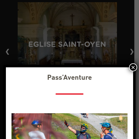
EGLISE SAINT-OYEN
❮
❯
×
Pass’Aventure