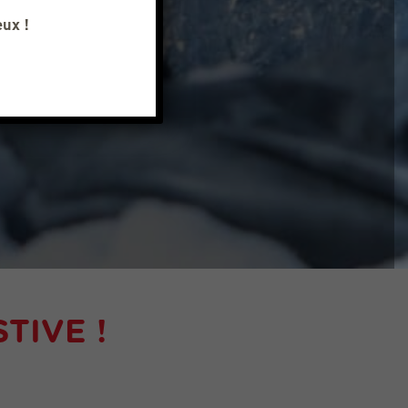
eux !
TIVE !