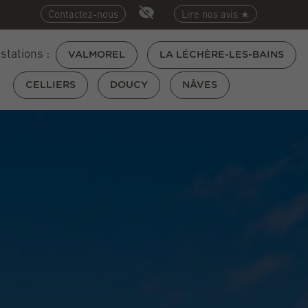
Contactez-nous
Lire nos avis ★
 stations :
VALMOREL
LA LÉCHÈRE-LES-BAINS
CELLIERS
DOUCY
NÂVES