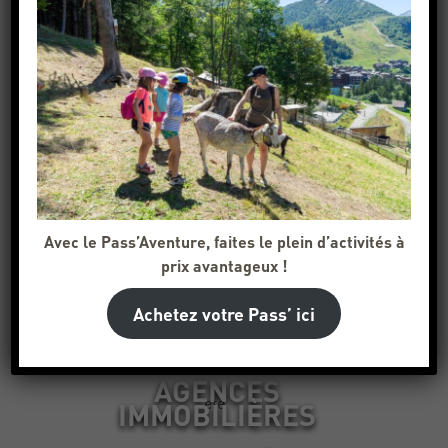
HÉBERGEURS
ete
PARTICULIERS
CENTRES,VILLAGES
ET CLUBS DE
ete
VACANCES
Avec le Pass’Aventure, faites le plein d’activités à
RÉSIDENCES
ete
prix avantageux !
Achetez votre Pass’ ici
HÔTELS
ete
AGENCES
ete
IMMOBILIÈRES