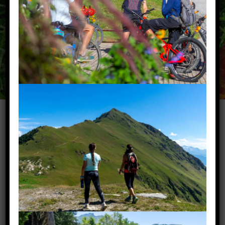
DÉCOUVREZ TOUS
LES HÉBERGEMENTS
À VALMOREL ET LES
VALLÉES
D’AIGUEBLANCHE !