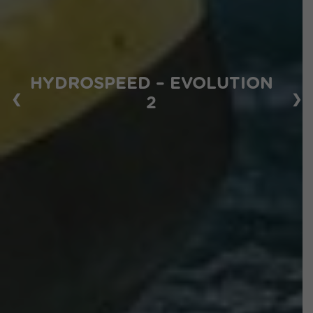
HYDROSPEED – EVOLUTION
❮
❯
2