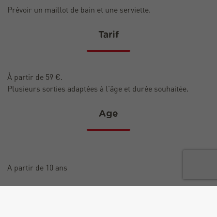
Prévoir un maillot de bain et une serviette.
Tarif
À partir de 59 €.
Plusieurs sorties adaptées à l'âge et durée souhaitée.
Age
A partir de 10 ans
Durée