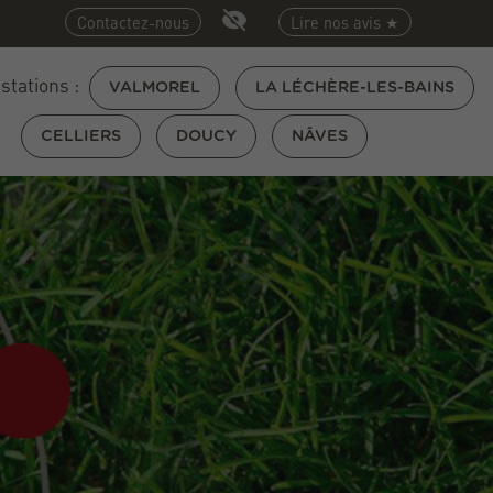
Contactez-nous
Lire nos avis ★
 stations :
VALMOREL
LA LÉCHÈRE-LES-BAINS
CELLIERS
DOUCY
NÂVES