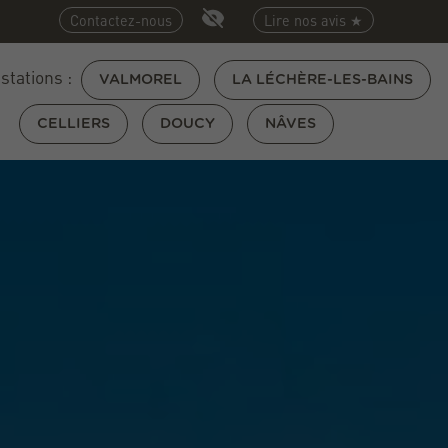
Contactez-nous
Lire nos avis ★
 stations :
VALMOREL
LA LÉCHÈRE-LES-BAINS
CELLIERS
DOUCY
NÂVES