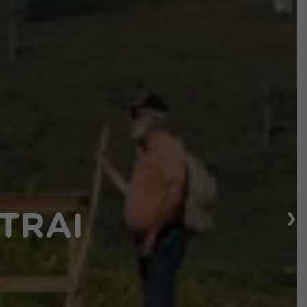
❯
TRAI