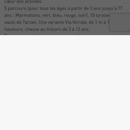
cœur des activités.
5 parcours (pour tous les âges à partir de 3 ans jusqu’à 77
ans : Marmottons, vert, bleu, rouge, noir), 10 tyroliennes, 2
sauts de Tarzan, Une variante Via ferrata, de 1 m à 12 m de
hauteurs, chasse au trésors de 3 à 12 ans.
Terrasse perchée avec espace snacking.
Nouveautés :
Nouvelle chasse au trésor !
Via Ferrata dans le parcours rouge (pas d'escalade)
Nouveau parcours enfant de 2 à 5 ans
Tarif
Adulte : 25 € (A partir de 12 ans.)
Enfant (3-11 ans) : à partir de 12 € (- Parcours Enfants de 6