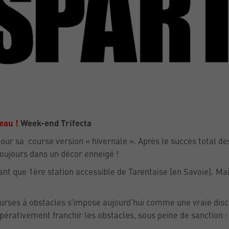
eau !
Week-end Trifecta
ur sa course version « hivernale ». Après le succès total d
toujours dans un décor enneigé !
nt que 1ère station accessible de Tarentaise (en Savoie). Mai
rses à obstacles s’impose aujourd’hui comme une vraie disc
mpérativement franchir les obstacles, sous peine de sanction