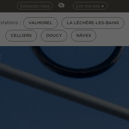
Contactez-nous
Lire nos avis ★
 stations :
VALMOREL
LA LÉCHÈRE-LES-BAINS
CELLIERS
DOUCY
NÂVES
E