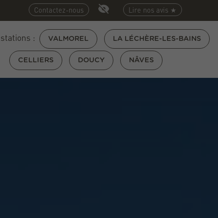
Contactez-nous
Lire nos avis ★
 stations :
VALMOREL
LA LÉCHÈRE-LES-BAINS
CELLIERS
DOUCY
NÂVES