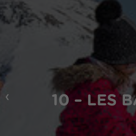
❮
10 – LES