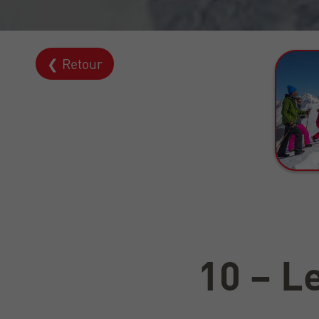
❮ Retour
10 – L