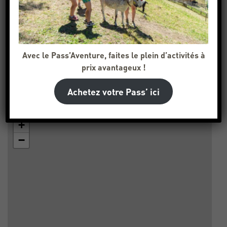
Age
0
10
Avec le Pass’Aventure, faites le plein d’activités à
prix avantageux !
17
résultat(s)
Voir/Cacher la carte
Achetez votre Pass’ ici
+
−