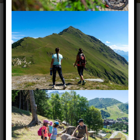
TOUS LES
ÉQUIPEMENTS
SPORT & LOISIRS !
Tennis, pétanque, parc de loisirs… Découvrez
tous les équipements de sport et loisirs pour
vos vacances !