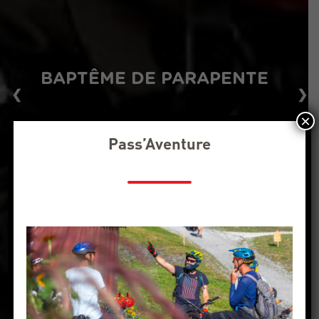
BAPTÊME DE PARAPENTE
❮
❯
×
Pass’Aventure