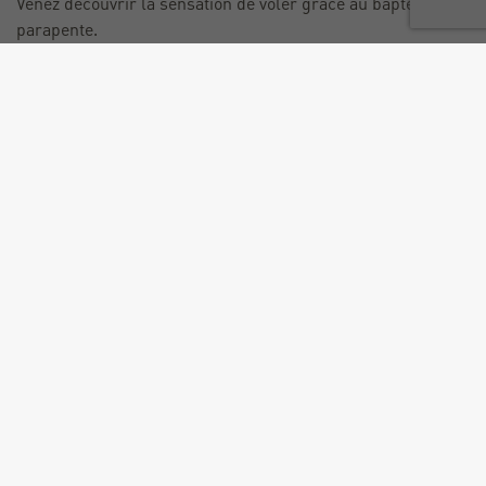
Venez découvrir la sensation de voler grâce au baptême de
parapente.
L'activité de ce prestataire se fera à Annecy !
Si vous venez avec une microcarte SD, Franck vous offre
votre reportage photo-vidéo !
Activité soumise aux conditions météorologiques.
Tarif
Tarif unique : 70 €.
Age