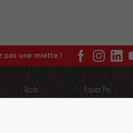
 pas une miette !
Accès
Espace Pro
Navettes
Espace Presse /
Communication et
Parkings
promotion
Brochures
Espace propriétaire