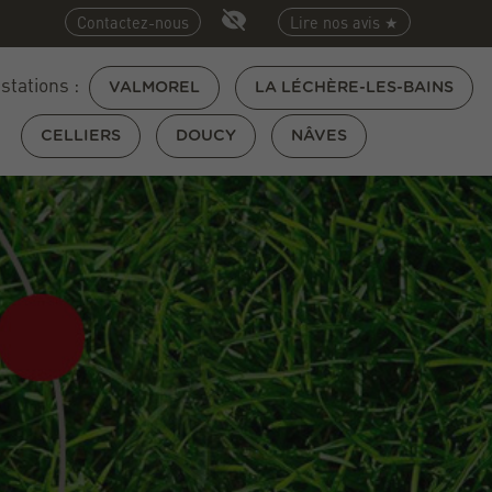
Contactez-nous
Lire nos avis ★
 stations :
VALMOREL
LA LÉCHÈRE-LES-BAINS
CELLIERS
DOUCY
NÂVES