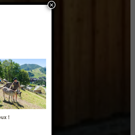
×
eux !