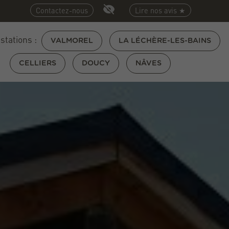
Contactez-nous
Lire nos avis ★
 stations :
VALMOREL
LA LÉCHÈRE-LES-BAINS
CELLIERS
DOUCY
NÂVES