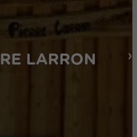
❯
RRE LARRON