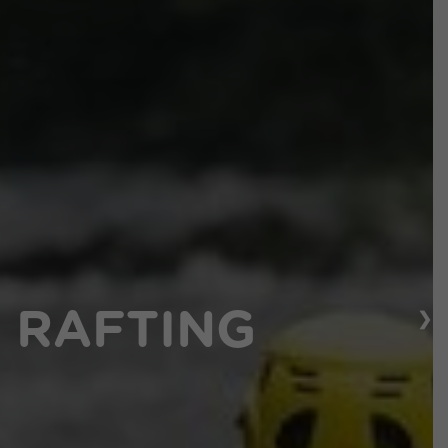
❯
 RAFTING