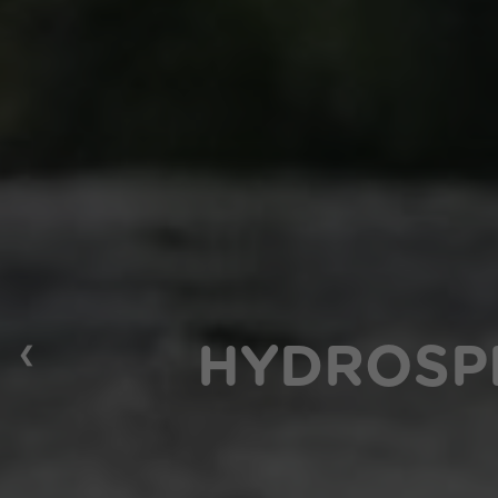
❮
HYDROSPE