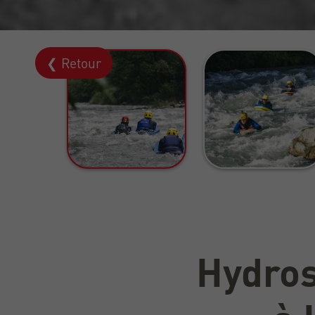
❮ Retour
Hydros